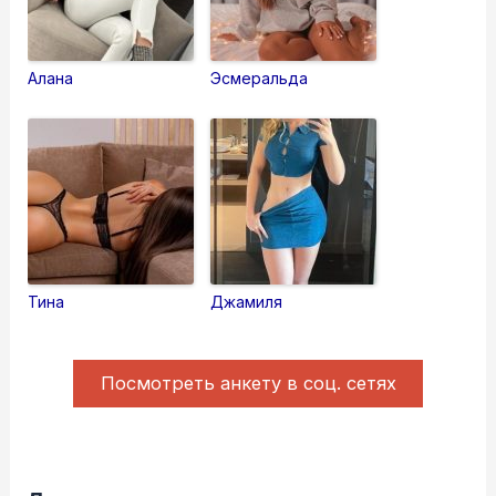
Алана
Эсмеральда
Тина
Джамиля
Посмотреть анкету в соц. сетях