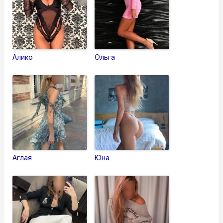
Алико
Ольга
Аглая
Юна