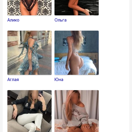
Алико
Ольга
Аглая
Юна