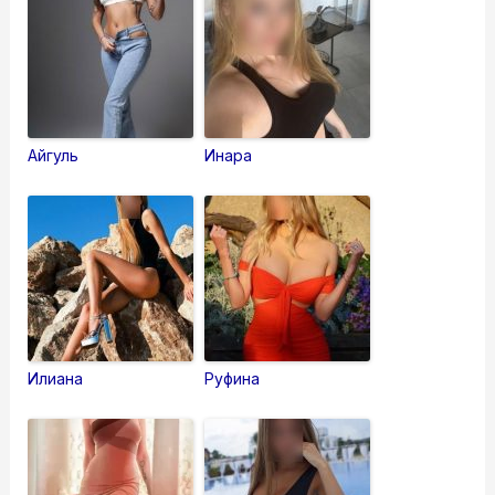
Айгуль
Инара
Илиана
Руфина