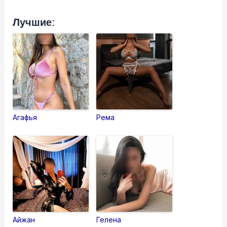
Лучшие:
Агафья
Рема
Айжан
Гелена