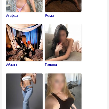
Агафья
Рема
Айжан
Гелена