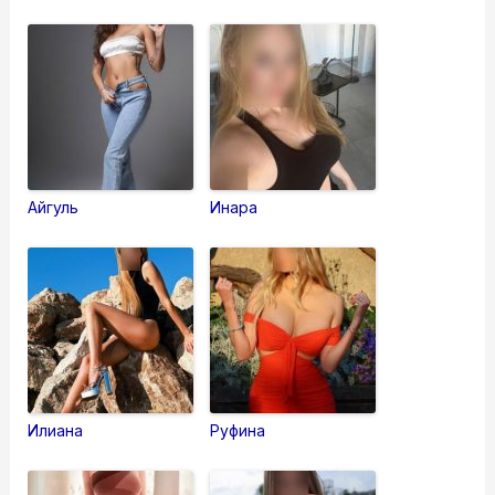
Айгуль
Инара
Илиана
Руфина