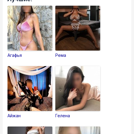
Агафья
Рема
Айжан
Гелена