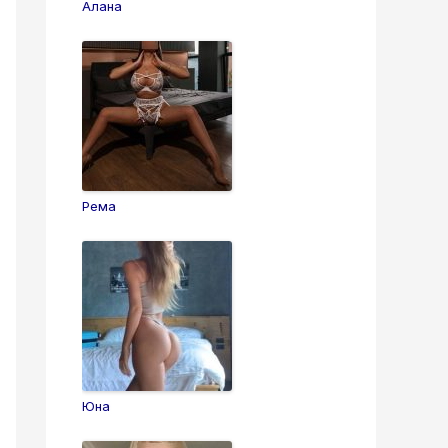
Алана
Рема
Юна