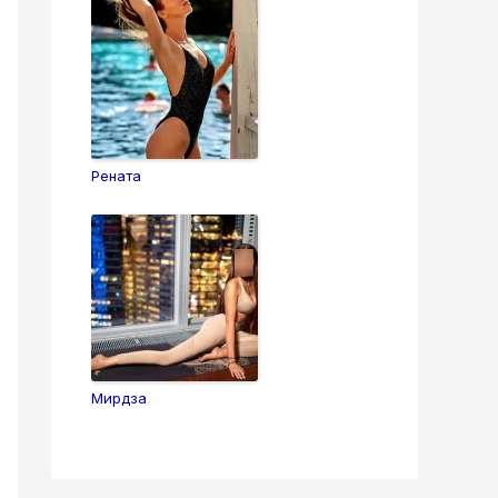
Рената
Мирдза