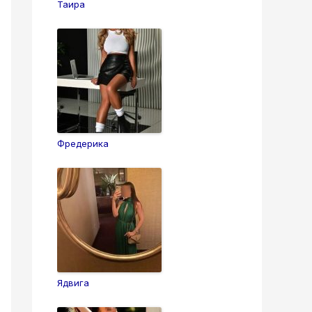
Таира
Фредерика
Ядвига