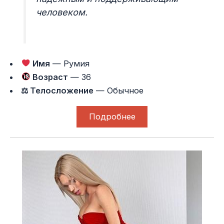
человеком.
Имя
— Румия
Возраст
— 36
⚖ Телосложение
— Обычное
Подробнее