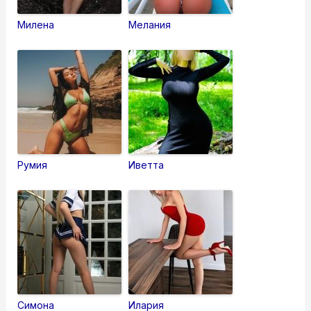
Милена
Мелания
Румия
Иветта
Симона
Илария