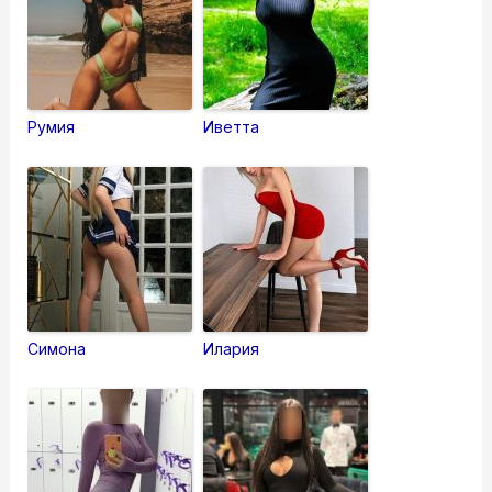
Румия
Иветта
Симона
Илария