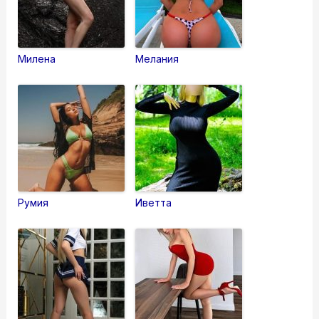
Милена
Мелания
Румия
Иветта