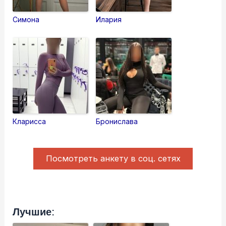
Симона
Илария
Кларисса
Бронислава
Посмотреть анкету в соц. сетях
Лучшие: