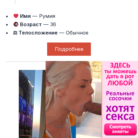
Имя
— Румия
Возраст
— 36
⚖ Телосложение
— Обычное
Подробнее