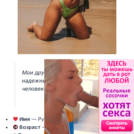
Мои друзья называют меня
надежным и поддерживающим
человеком.
Имя
— Румия
Возраст
— 36