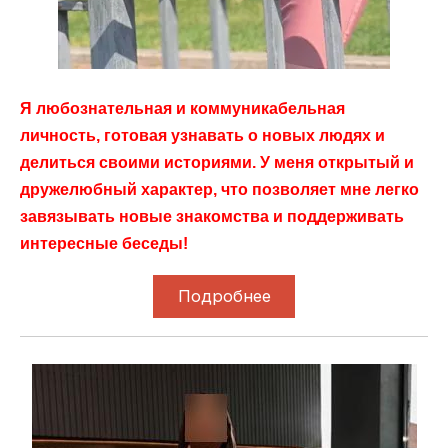
Я любознательная и коммуникабельная
личность, готовая узнавать о новых людях и
делиться своими историями. У меня открытый и
дружелюбный характер, что позволяет мне легко
завязывать новые знакомства и поддерживать
интересные беседы!
Подробнее