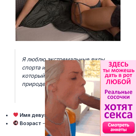
Я люблю экстремальные виды
спорта и фотографию. Ищу парня,
который разделит мою страсть к
природе и фотографии.
Имя девушки
— Стелла
Возраст
— 31