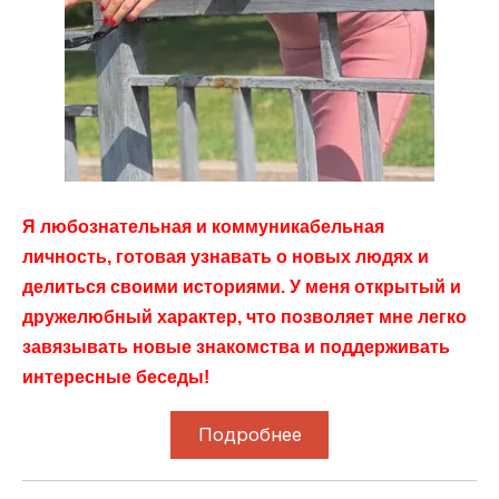
Я любознательная и коммуникабельная
личность, готовая узнавать о новых людях и
делиться своими историями. У меня открытый и
дружелюбный характер, что позволяет мне легко
завязывать новые знакомства и поддерживать
интересные беседы!
Подробнее