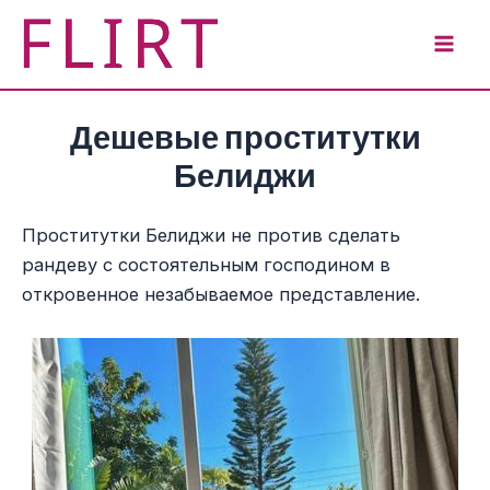
Перейти
к
Mai
содержимому
Men
Дешевые проститутки
Белиджи
Проститутки Белиджи не против сделать
рандеву с состоятельным господином в
откровенное незабываемое представление.