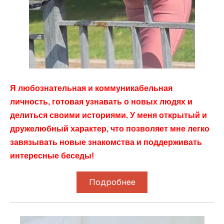
Я любознательная и коммуникабельная
личность, готовая узнавать о новых людях и
делиться своими историями. У меня открытый и
дружелюбный характер, что позволяет мне легко
завязывать новые знакомства и поддерживать
интересные беседы!
Подробнее