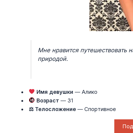
Мне нравится путешествовать н
природой.
Имя девушки
— Алико
Возраст
— 31
⚖ Телосложение
— Спортивное
Под